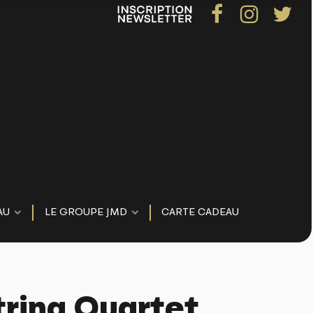
AU
LE GROUPE JMD
CARTE CADEAU
tring Quartet