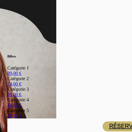
Billets
Catégorie 1
89,00
€
Catégorie 2
74,00
€
Catégorie 3
59,00
€
Catégorie 4
44,00
€
Catégorie 5
29,00
€
RÉSER