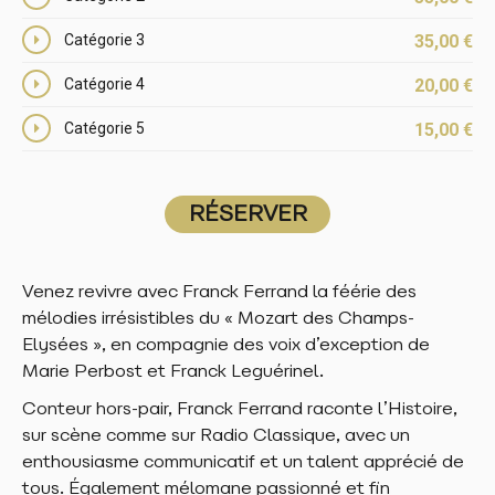
Catégorie 3
35,00
€
Catégorie 4
20,00
€
Catégorie 5
15,00
€
RÉSERVER
RÉSERVER
Venez revivre avec Franck Ferrand la féérie des
RÉSERVER
mélodies irrésistibles du « Mozart des Champs-
Elysées », en compagnie des voix d’exception de
RÉSERVER
Marie Perbost et Franck Leguérinel.
RÉSERVER
Conteur hors-pair, Franck Ferrand raconte l’Histoire,
sur scène comme sur Radio Classique, avec un
RÉSERVER
enthousiasme communicatif et un talent apprécié de
tous. Également mélomane passionné et fin