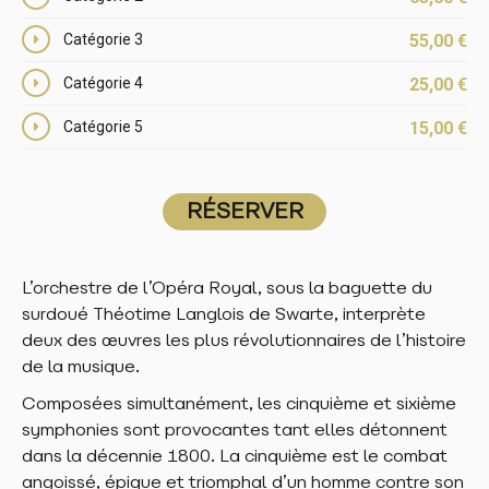
Catégorie 3
55,00
€
Catégorie 4
25,00
€
Catégorie 5
15,00
€
RÉSERVER
RÉSERVER
L’orchestre de l’Opéra Royal, sous la baguette du
RÉSERVER
surdoué Théotime Langlois de Swarte, interprète
deux des œuvres les plus révolutionnaires de l’histoire
RÉSERVER
de la musique.
RÉSERVER
Composées simultanément, les cinquième et sixième
symphonies sont provocantes tant elles détonnent
RÉSERVER
dans la décennie 1800. La cinquième est le combat
angoissé, épique et triomphal d’un homme contre son