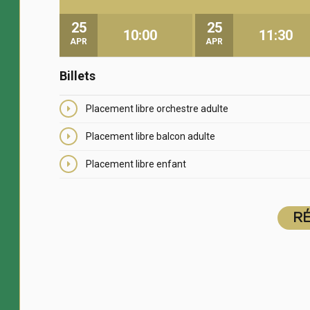
25
25
10:00
11:30
APR
APR
Billets
Placement libre orchestre adulte
Placement libre balcon adulte
Placement libre enfant
R
R
R